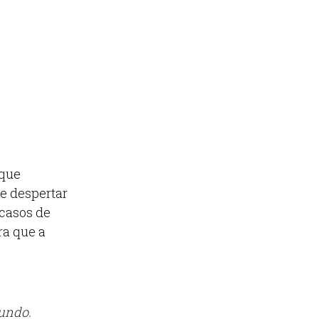
 que
e despertar
 casos de
ra que a
undo.