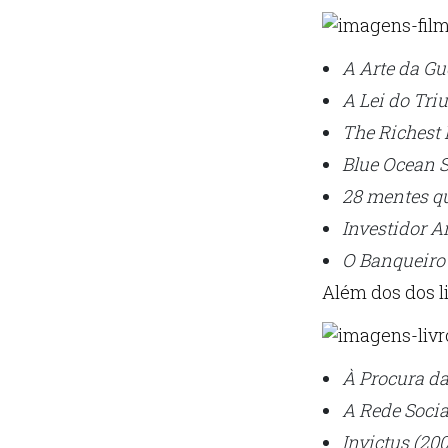
A Arte da Gu
A Lei do Tri
The Richest
Blue Ocean 
28 mentes q
Investidor A
O Banqueiro
Além dos dos l
À Procura da
A Rede Socia
Invictus (20