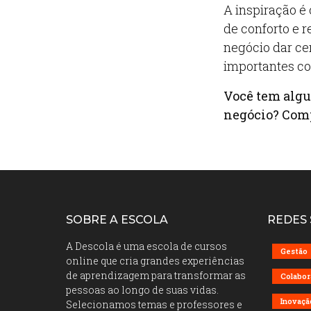
A inspiração é
de conforto e 
negócio dar cer
importantes c
Você tem algu
negócio? Comp
SOBRE A ESCOLA
REDES 
A Descola é uma escola de cursos
Gestão
online que cria grandes experiências
de aprendizagem para transformar as
Colabor
pessoas ao longo de suas vidas.
Inovaçã
Selecionamos temas e professores e