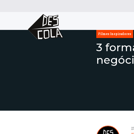
Filmes Inspiradores
3 form
negóc
1