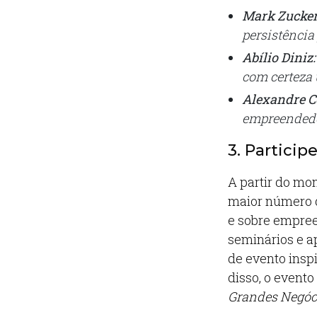
Mark Zucker
persistência
Abílio Diniz:
com certeza 
Alexandre C
empreended
3. Particip
A partir do mo
maior número d
e sobre empree
seminários e 
de evento insp
disso, o event
Grandes Negóc