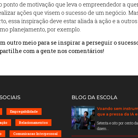
 o ponto de motivação que leva o empreendedor a quer
realizar ações que visem o sucesso de um negócio. Ma
to, essa inspiração deve estar aliada à ação e a outros
omo planejamento, por exemplo.
m outro meio para se inspirar a perseguir o sucess
artilhe com a gente nos comentários!
SOCIAIS
BLOG DA ESCOLA
Voando sem instrum
Empregabilidade
que a pressa da IA 
ação
Relacionamentos
Setenta e oito por cento 
dizem...
o
Comunicacao Interpessoal