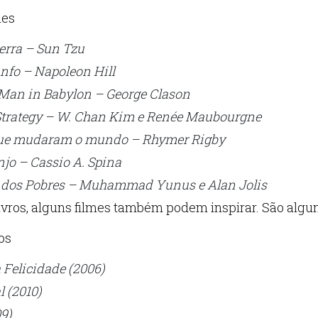
erra – Sun Tzu
unfo – Napoleon Hill
 Man in Babylon – George Clason
Strategy – W. Chan Kim e Renée Maubourgne
ue mudaram o mundo – Rhymer Rigby
njo – Cassio A. Spina
 dos Pobres – Muhammad Yunus e Alan Jolis
ivros, alguns filmes também podem inspirar. São algu
 Felicidade (2006)
l (2010)
09)