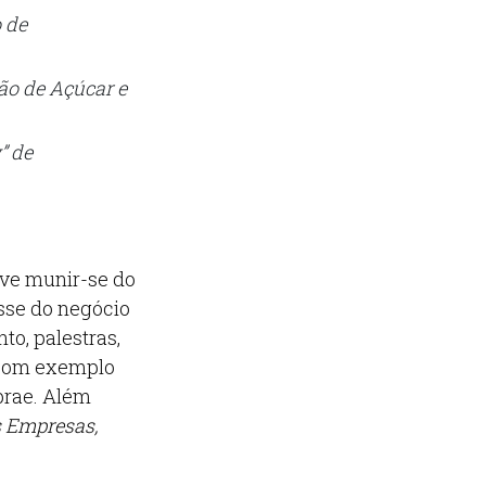
 de
ão de Açúcar e
” de
ve munir-se do
sse do negócio
o, palestras,
 bom exemplo
brae. Além
 Empresas,