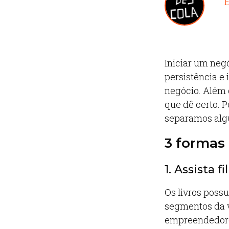
E
Iniciar um neg
persistência e
negócio. Além 
que dê certo. 
separamos algu
3 formas 
1. Assista f
Os livros poss
segmentos da v
empreendedores