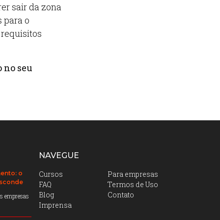
er sair da zona
s para o
 requisitos
o no seu
NAVEGUE
ento: o
Cursos
Para empresas
esconde
FAQ
Termos de Uso
Blog
Contato
das empresas
Imprensa