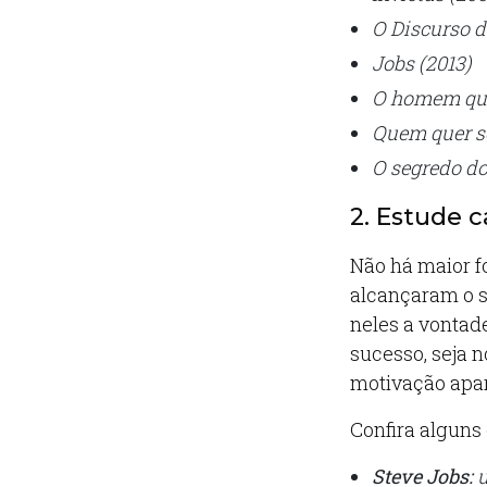
O Discurso d
Jobs (2013)
O homem que
Quem quer s
O segredo do
2. Estude 
Não há maior f
alcançaram o 
neles a vontade
sucesso, seja n
motivação apa
Confira alguns
Steve Jobs:
u