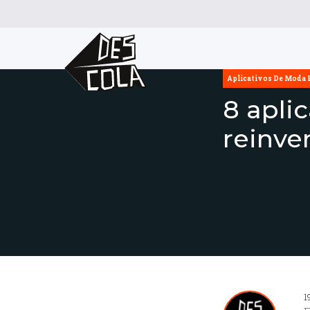
Aplicativos De Moda 
8 apli
reinve
1