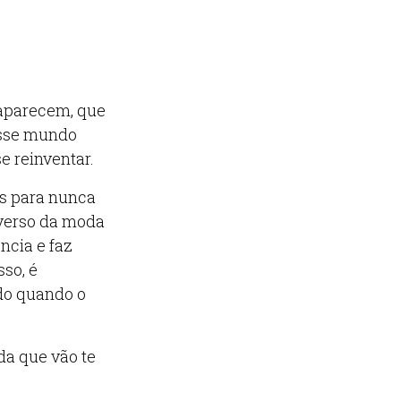
aparecem, que
sse mundo
e reinventar.
as para nunca
niverso da moda
ncia e faz
sso, é
ado quando o
da que vão te