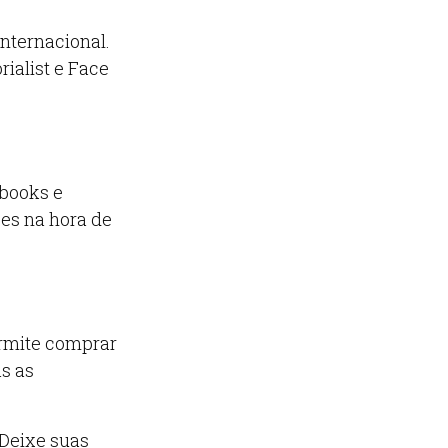
internacional.
ialist e Face
kbooks e
ões na hora de
ermite comprar
s as
 Deixe suas