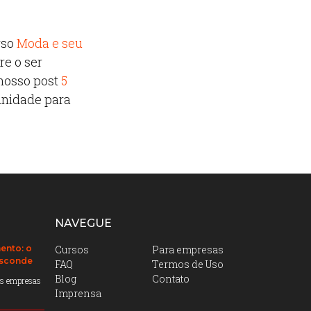
rso
Moda e seu
re o ser
 nosso post
5
unidade para
NAVEGUE
ento: o
Cursos
Para empresas
esconde
FAQ
Termos de Uso
Blog
Contato
das empresas
Imprensa