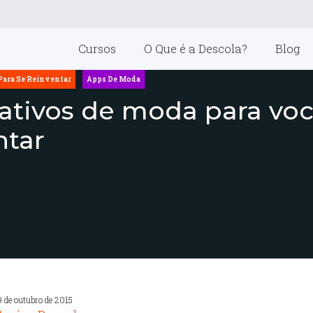
Cursos
O Que é a Descola?
Blog
Para Se Reinventar
Apps De Moda
cativos de moda para voc
ntar
9 de outubro de 2015