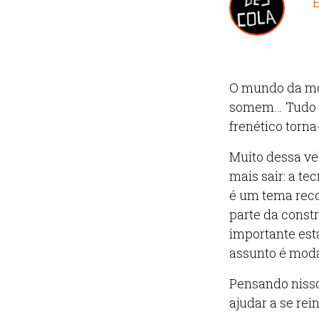
E
O mundo da mo
somem… Tudo 
frenético torna
Muito dessa ve
mais sair: a te
é um tema recor
parte da constr
importante est
assunto é mod
Pensando nisso
ajudar a se rein