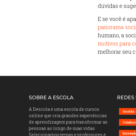
dúvidas e suge
E se você é ap
panorama soci
humano, a soci
motivos para c
melhorar seu c
SOBRE A ESCOLA
REDES 
A Descola é uma escola de cursos
Gestão
online que cria grandes experiências
de aprendizagem para transformar as
Colabor
pessoas ao longo de suas vidas.
Inovaçã
Selecionamos temas e professores e