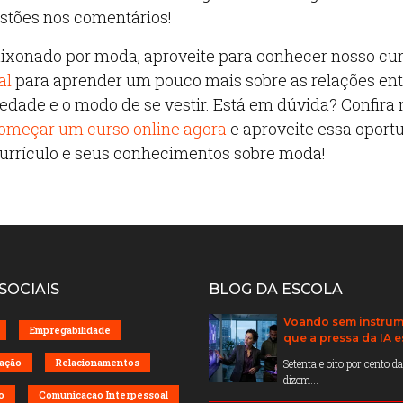
stões nos comentários!
aixonado por moda, aproveite para conhecer nosso cu
al
para aprender um pouco mais sobre as relações ent
edade e o modo de se vestir. Está em dúvida? Confira
omeçar um curso online agora
e aproveite essa oport
urrículo e seus conhecimentos sobre moda!
SOCIAIS
BLOG DA ESCOLA
Voando sem instrum
Empregabilidade
que a pressa da IA 
ação
Relacionamentos
Setenta e oito por cento 
dizem...
o
Comunicacao Interpessoal