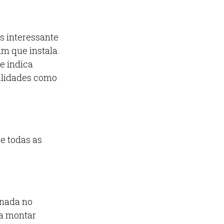
s interessante
im que instala.
te indica
nalidades como
e todas as
 nada no
ra montar