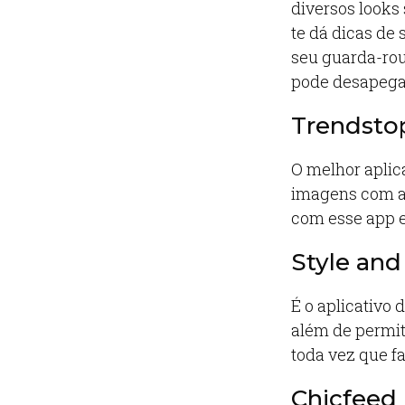
diversos looks
te dá dicas de
seu guarda-rou
pode desapega
Trendsto
O melhor aplic
imagens com a p
com esse app 
Style and
É o aplicativo 
além de permit
toda vez que fa
Chicfeed