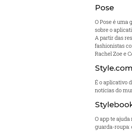
Pose
O Pose é uma g
sobre o aplicat
A partir das re
fashionistas c
Rachel Zoe e C
Style.co
É o aplicativo
notícias do mu
Styleboo
O app te ajud
guarda-roupa: 