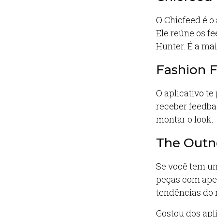
O Chicfeed é o 
Ele reúne os f
Hunter. É a mai
Fashion F
O aplicativo t
receber feedba
montar o look.
The Outn
Se você tem um
peças com apen
tendências do 
Gostou dos apl