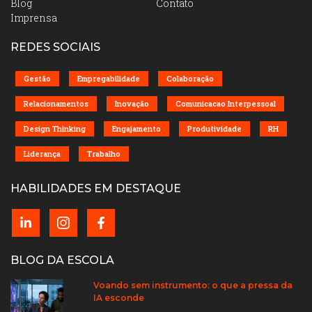
Blog
Contato
Imprensa
REDES SOCIAIS
Gestão
Empregabilidade
Colaboração
Relacionamentos
Inovação
Comunicacao Interpessoal
Design Thinking
Engajamento
Produtividade
RH
Liderança
Trabalho
HABILIDADES EM DESTAQUE
BLOG DA ESCOLA
Voando sem instrumento: o que a pressa da
IA esconde