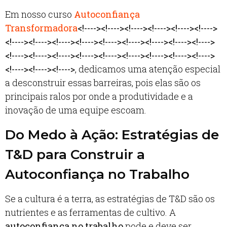
Em nosso curso
Autoconfiança
Transformadora
<!----><!----><!----><!----><!----><!---->
<!----><!----><!----><!----><!----><!----><!----><!----><!---->
<!----><!----><!----><!----><!----><!----><!----><!----><!---->
<!----><!----><!---->
, dedicamos uma atenção especial
a desconstruir essas barreiras, pois elas são os
principais ralos por onde a produtividade e a
inovação de uma equipe escoam.
Do Medo à Ação: Estratégias de
T&D para Construir a
Autoconfiança no Trabalho
Se a cultura é a terra, as estratégias de T&D são os
nutrientes e as ferramentas de cultivo. A
autoconfiança no trabalho
pode e deve ser