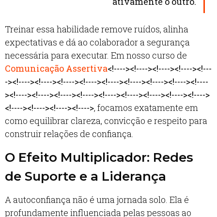
ativamente o outro.
Treinar essa habilidade remove ruídos, alinha
expectativas e dá ao colaborador a segurança
necessária para executar. Em nosso curso de
Comunicação Assertiva
<!----><!----><!----><!----><!---
-><!----><!----><!----><!----><!----><!----><!----><!----><!----
><!----><!----><!----><!----><!----><!----><!----><!----><!---->
<!----><!----><!----><!---->
, focamos exatamente em
como equilibrar clareza, convicção e respeito para
construir relações de confiança.
O Efeito Multiplicador: Redes
de Suporte e a Liderança
A autoconfiança não é uma jornada solo. Ela é
profundamente influenciada pelas pessoas ao