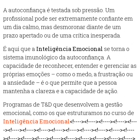
A autoconfiança é testada sob pressão. Um
profissional pode ser extremamente confiante em
um dia calmo, mas desmoronar diante de um
prazo apertado ou de uma crítica inesperada.
É aqui que a
Inteligência Emocional
se torna o
sistema imunológico da autoconfiança. A
capacidade de reconhecer, entender e gerenciar as
próprias emoções – como o medo, a frustração ou
a ansiedade – é o que permite que a pessoa
mantenha a clareza e a capacidade de ação.
Programas de T&D que desenvolvem a gestão
emocional, como os que estruturamos no curso de
Inteligência Emocional
<!----><!----><!----><!----><!---
-><!----><!----><!----><!----><!----><!----><!----><!----><!----
><!----><!----><!----><!----><!----><!----><!----><!----><!---->