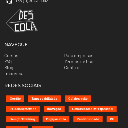
+55
(11)
3042-0043
NAVEGUE
Cursos
Para empresas
FAQ
Termos de Uso
Blog
Contato
Imprensa
REDES SOCIAIS
Gestão
Empregabilidade
Colaboração
Relacionamentos
Inovação
Comunicacao Interpessoal
Design Thinking
Engajamento
Produtividade
RH