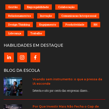
Gestão
Empregabilidade
Colaboração
Relacionamentos
Inovação
Comunicacao Interpessoal
Design Thinking
Engajamento
Produtividade
RH
Liderança
Trabalho
HABILIDADES EM DESTAQUE
BLOG DA ESCOLA
Voando sem instrumento: o que a pressa da
IA esconde
Setenta e oito por cento das empresas dizem...
Por Que Investir Mais Não Fecha o Gap de