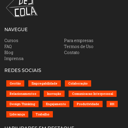
NAVEGUE
Cursos
Para empresas
FAQ
Termos de Uso
Blog
Contato
Imprensa
REDES SOCIAIS
Gestão
Empregabilidade
Colaboração
Relacionamentos
Inovação
Comunicacao Interpessoal
Design Thinking
Engajamento
Produtividade
RH
Liderança
Trabalho