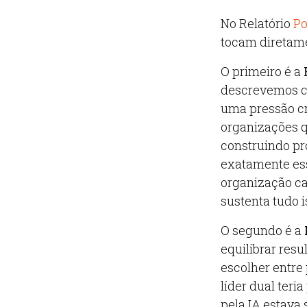
No Relatório
Po
tocam diretam
O primeiro é a
descrevemos c
uma pressão cr
organizações 
construindo pr
exatamente ess
organização ca
sustenta tudo 
O segundo é a
equilibrar res
escolher entre
líder dual teri
pela IA estava 