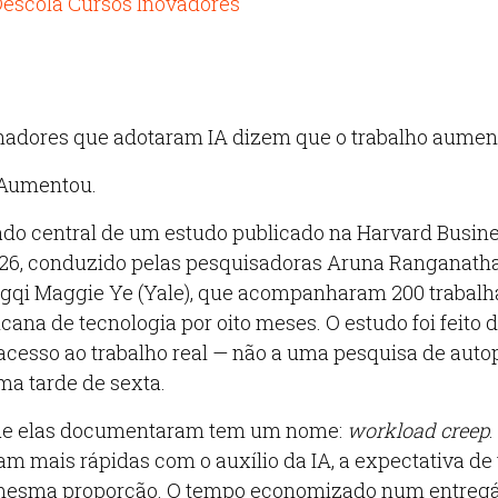
escola Cursos Inovadores
hadores que adotaram IA dizem que o trabalho aumen
 Aumentou.
tado central de um estudo publicado na Harvard Busi
026, conduzido pelas pesquisadoras Aruna Ranganath
ngqi Maggie Ye (Yale), que acompanharam 200 trabal
ana de tecnologia por oito meses. O estudo foi feito 
cesso ao trabalho real — não a uma pesquisa de aut
a tarde de sexta.
ue elas documentaram tem um nome:
workload creep
ram mais rápidas com o auxílio da IA, a expectativa d
esma proporção. O tempo economizado num entregáv