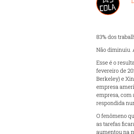
D
83% dos trabal
Não diminuiu.
Esse é o resul
fevereiro de 2
Berkeley) e Xi
empresa americ
empresa, com a
respondida num
O fenômeno q
as tarefas fica
aumentou na m