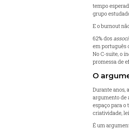
tempo esperado
grupo estudado
E o burnout nã
62% dos
associ
em português c
No C-suite, o 
promessa de ef
O argume
Durante anos, a
argumento de al
espaço para o 
criatividade, l
É um argumento