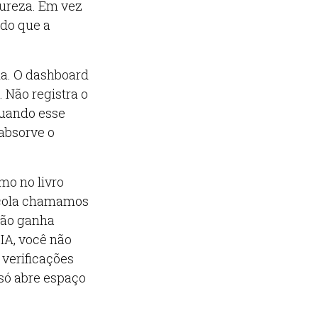
ureza. Em vez
 do que a
da. O dashboard
 Não registra o
quando esse
 absorve o
mo no livro
cola chamamos
não ganha
IA, você não
 verificações
 só abre espaço