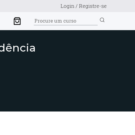
Login / Registre-se
idência