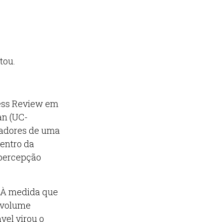
tou.
ness Review em
an (UC-
hadores de uma
dentro da
opercepção
. À medida que
e volume
el virou o