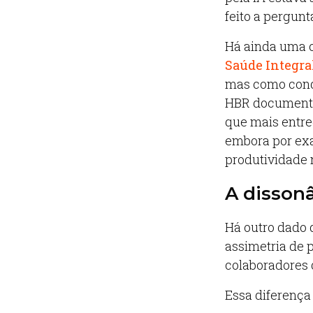
feito a pergun
Há ainda uma c
Saúde Integra
mas como condi
HBR documenta 
que mais entre
embora por exa
produtividade
A dissonâ
Há outro dado
assimetria de p
colaboradores 
Essa diferença 