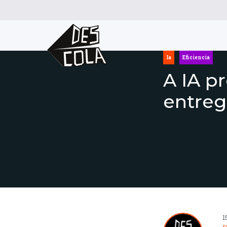
Ia
Eficiencia
A IA p
entreg
1