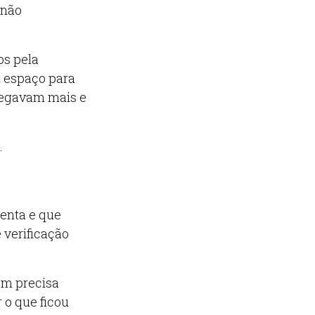
 não
os pela
u espaço para
regavam mais e
.
enta e que
 verificação
ém precisa
 o que ficou