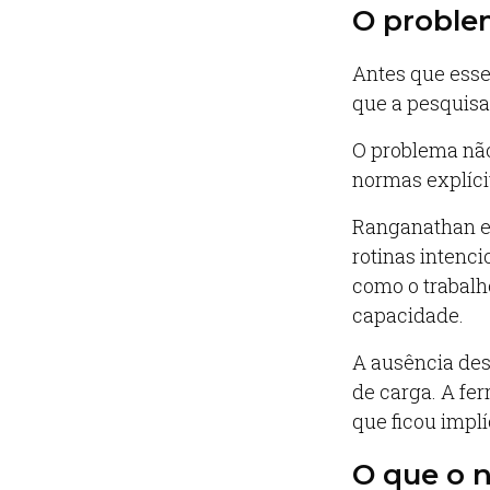
O proble
Antes que esse
que a pesquisa 
O problema não 
normas explíci
Ranganathan e 
rotinas intenc
como o trabalh
capacidade.
A ausência des
de carga. A fe
que ficou impl
O que o n