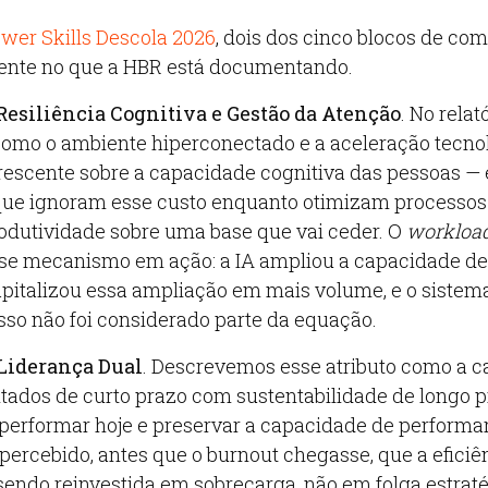
wer Skills Descola 2026
, dois dos cinco blocos de co
ente no que a HBR está documentando.
Resiliência Cognitiva e Gestão da Atenção
. No relató
omo o ambiente hiperconectado e a aceleração tecno
escente sobre a capacidade cognitiva das pessoas —
que ignoram esse custo enquanto otimizam processos
odutividade sobre uma base que vai ceder. O
workload
e mecanismo em ação: a IA ampliou a capacidade de 
pitalizou essa ampliação em mais volume, e o siste
isso não foi considerado parte da equação.
Liderança Dual
. Descrevemos esse atributo como a 
ultados de curto prazo com sustentabilidade de longo 
 performar hoje e preservar a capacidade de perform
a percebido, antes que o burnout chegasse, que a efici
sendo reinvestida em sobrecarga, não em folga estraté