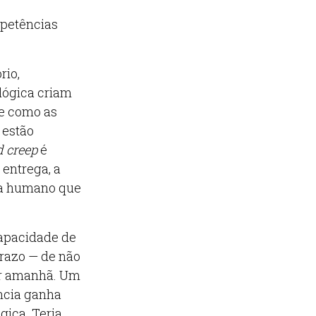
mpetências
rio,
lógica criam
 e como as
 estão
 creep
é
entrega, a
ma humano que
capacidade de
prazo — de não
ar amanhã. Um
ência ganha
gica. Teria