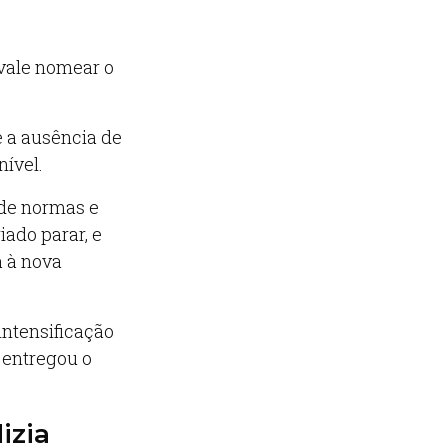
 vale nomear o
e a ausência de
ível.
 de normas e
iado parar, e
 à nova
intensificação
 entregou o
izia