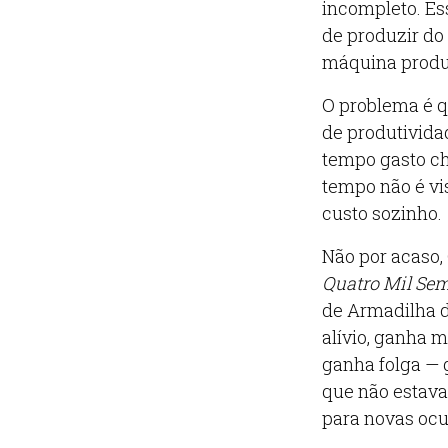
incompleto. E
de produzir do 
máquina produ
O problema é q
de produtividad
tempo gasto ch
tempo não é vis
custo sozinho.
Não por acaso,
Quatro Mil Se
de Armadilha d
alívio, ganha 
ganha folga — 
que não estava 
para novas oc