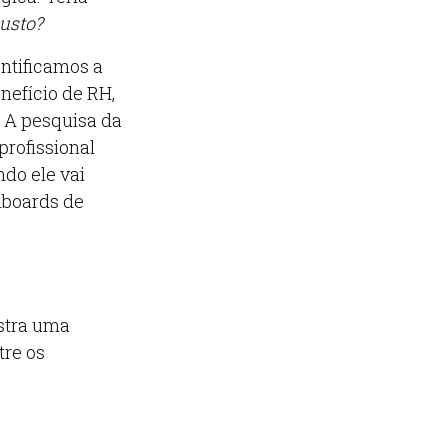
custo?
ntificamos a
efício de RH,
. A pesquisa da
rofissional
ndo ele vai
hboards de
stra uma
tre os