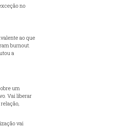
 exceção no
ivalente ao que
ram burnout.
utou a
 sobre um
vo. Vai liberar
relação,
ização vai