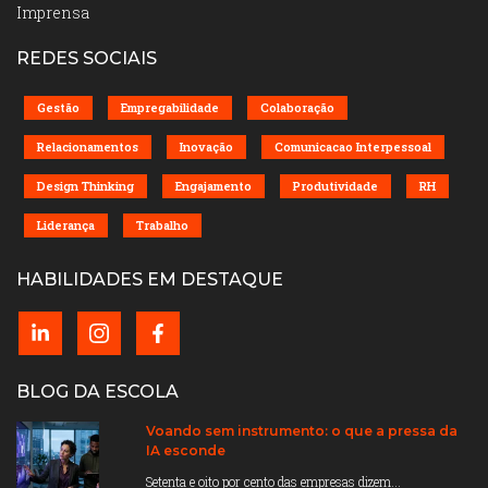
Imprensa
REDES SOCIAIS
Gestão
Empregabilidade
Colaboração
Relacionamentos
Inovação
Comunicacao Interpessoal
Design Thinking
Engajamento
Produtividade
RH
Liderança
Trabalho
HABILIDADES EM DESTAQUE
BLOG DA ESCOLA
Voando sem instrumento: o que a pressa da
IA esconde
Setenta e oito por cento das empresas dizem...